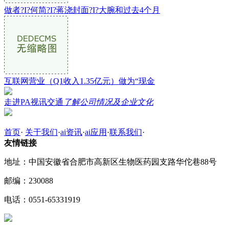
做者?I?何简?I?蒋浇封面?I?大腕和过去4个月
互联网营业（Q1收入1.35亿元）做为“现金
走进PA视讯交通
了解公司情况及企业文化
首页
·
关于我们
·
ai资讯
·
ai应用
·
联系我们
·
友情链接
地址：中国安徽省合肥市高新区生物医药园支路华佗巷88号
邮编：230088
电话：0551-65331919