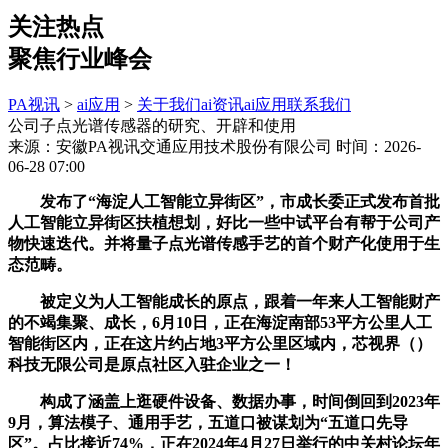
关注热点
聚焦行业峰会
PA视讯
>
ai应用
>
关于我们
ai资讯
ai应用
联系我们
公司子点光谱传感器的研究、开辟和使用
来源：安徽PA视讯交通应用技术股份有限公司
时间：2026-
06-28 07:00
发布了“海淀人工智能立异街区”，市成长委正式发布首批
人工智能立异街区扶植想划，好比一些中试平台有帮于公司产
物快速迭代。并将量子点光谱传感手艺的首个财产化使用于生
态范畴。
被定义为人工智能成长的原点，跟着一年来人工智能财产
的不竭集聚、成长，6月10日，正在海淀南部53平方公里人工
智能街区内，正在这片约占地3平方公里区域内，芯视界（）
科技无限公司是原点社区入驻企业之一！
构成了涵盖上逛硬件设备、数据办事，时间倒回到2023年
9月，算法模子、通用手艺，五道口被谋划为“五道口先导
区”。占比接近74%，正在2024年4月27日举行的中关村论坛年