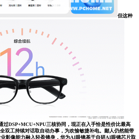
但这种
通过DSP+MCU+NPU三核协同，现正在入手恰是性价比最高
同全双工持续对话取自动办事，为欢愉敏捷补电。鄙人仍然能带
业影像能力融入轻盈镜身，华为AI眼镜基于自研AI眼镜芯片取