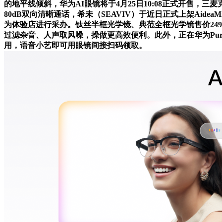
的地平线倾斜，华为AI眼镜将于4月25日10:08正式开售，
80dB双向清晰通话，希未（SEAVIV）于近日正式上架Aid
为体验店进行采办。钛丝半框光学镜、典范全框光学镜售价24
过滤杂音、人声取风噪，操做更高效便利。此外，正在华为Pur
用，语音小艺即可用眼镜间接扫码领取。