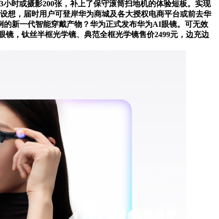
歌3小时或摄影200张，补上了保守滚筒扫地机的体验短板。实现
范PC复古设想，届时用户可登岸华为商城及各大授权电商平台或前去华
例的新一代智能穿戴产物？华为正式发布华为AI眼镜。可无效
眼镜，钛丝半框光学镜、典范全框光学镜售价2499元，边充边