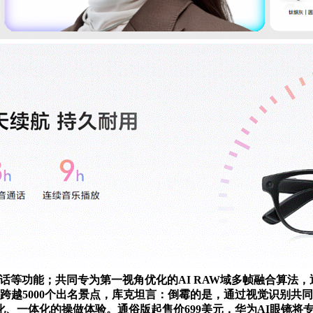
频通话等功能；共同专为第一视角优化的AI RAW域多帧融合算法，
跨越5000个出名景点，库克坦言：倒霉的是，通过视觉识别共
、一体化的操做体验。通俗版起售价699美元，华为AI眼镜将专