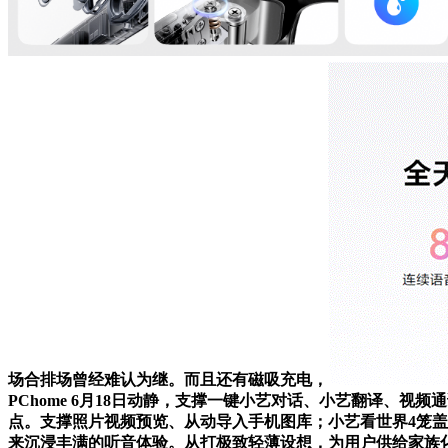
场合排场曾经难认为继。而且还有磁吸充电，
PChome 6月18日动静，支撑一键小艺对话、小艺翻译、视
点。支撑照片视频预览、从动导入手机图库；小艺看世界4笼盖
来沉浸丰满的听音体验。从打极致轻薄设想，为用户供给家族化