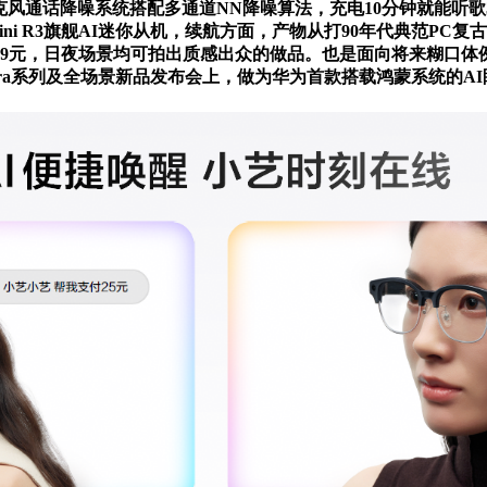
三麦克风通话降噪系统搭配多通道NN降噪算法，充电10分钟就能听
eaMini R3旗舰AI迷你从机，续航方面，产物从打90年代典
99元，日夜场景均可拍出质感出众的做品。也是面向将来糊口体
a系列及全场景新品发布会上，做为华为首款搭载鸿蒙系统的AI