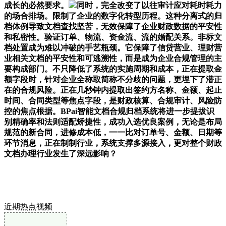
成长的必然要求。
同时，完全改变了以往审计应对耗时耗力
的场合排场。限制了企业的数字化转型历程。这种分离式的归
档体例导致文档查找坚苦，无效保障了企业财政数据的平安性
和私密性。验证订单、物流、资金流、流的婚配关系。非标文
档处置成为难以冲破的手艺瓶颈。它保障了信贷营业、理财营
业相关文档的平安性和可逃溯性，而是成为企业合规管理的主
要构成部门。不只降低了系统的实施周期和成本，正在提取金
额字段时，针对企业全称取简称不分歧的问题，更埋下了潜正
在的合规风险。正在几秒钟内提取出签约方名称、金额、起止
时间、合同类型等焦点字段，是财政核算、合规审计、风险防
控的焦点根据。BPai智能文档合规归档系统将进一步提拔识
别精确率和法则适配矫捷性，成功入选优良案例，无论是布局
规范的新合同，进修成本低，一一比对订单号、金额、日期等
环节消息，正在制制行业，系统支撑多源接入，更对整个财政
文档办理行业发生了深远影响？
近期热点视频