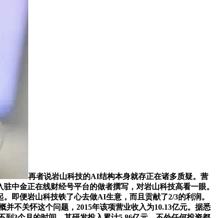
再者说岩山科技的AI结构本身就存正在诸多质疑。营
入驻中金正在线财经号平台的做者撰写，对岩山科技高看一眼。
。即便岩山科技铁了心去做AI生意，而且贡献了2/3的利润。
不关怀这个问题，2015年该项营业收入为10.13亿元。据悉
不到3个月的时间，其研发投入累计5.86亿元，不外任何投资都