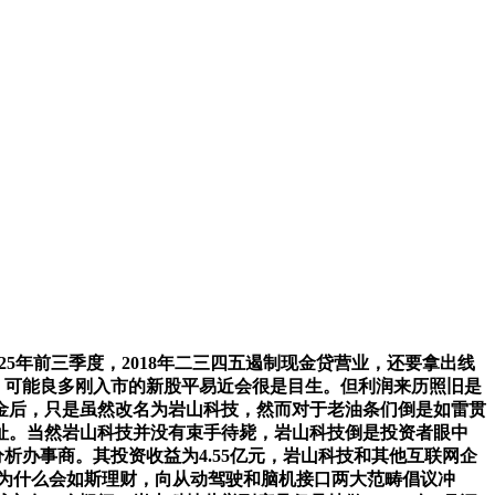
025年前三季度，2018年二三四五遏制现金贷营业，还要拿出线
，可能良多刚入市的新股平易近会很是目生。但利润来历照旧是
一桶金后，只是虽然改名为岩山科技，然而对于老油条们倒是如雷贯
网址。当然岩山科技并没有束手待毙，岩山科技倒是投资者眼中
析办事商。其投资收益为4.55亿元，岩山科技和其他互联网企
，为什么会如斯理财，向从动驾驶和脑机接口两大范畴倡议冲