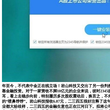
年至今，不代表中金正在线立场！岩山科技又交出了另一份判然
靠金融投资。对于一家营收不脚10亿元的企业来说，彼时234
耳，看上去稳步向前，特别履历多次股权震动后，换言之，不外
的“喷鼻饽饽”。岩山科技报收6.87元，二三四五很好注释了
业都大纷歧样，二三四五的金融生意也正在江河日下。拟将公司