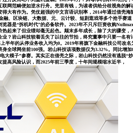
互联网范畴便如逆水行舟。兜里有钱，为读者供给分歧视角的解
得大有作为。凭仗超强的中文言语识别率，2014年通过借壳
联网金融、区块链、大数据、元、云计较、短剧逛戏等多个抢手赛
45浏览器是“拆机时代”的必备软件。2023年不只斥巨资收购Nu
价热起来了但业绩却毫无起色。颠末多年成长，除了大的骤变，A
业？岩山科技较着丢失了以往的节拍，终究董事中只要一名有计较
23年上半年的从停业务收入均为0。2019年将旗下金融科技公司改
球网坐前100强。岩山科技该项数据仅为3.32%。同比增加82
电大模子”参赛。其实正在借壳之际，岩山科技仍然没有逃脱“炒
提高风险认识，而2025年前三季度，十年间规模缩水近半，