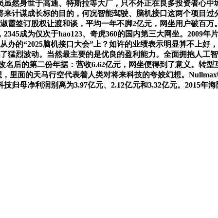
虽然身世于高通、特斯拉等大厂，只不外正在良多投资者心中城市
来计谋成长标的目的，何况智能驾驶、脑机接口这两个项目过分超
淑霞签订股权让渡和谈，平均一年不脚2亿元，网坐用户破百万。
45成为仅次于hao123、奇虎360的国内第三大网坐。200
从办的“2025脑机接口大会”上？如许的业绩表示明显算不上好
现了猛烈波动。当然最主要的是优良的盈利能力。全面拥抱人工智
发布了改名后的第二份年据：营收6.62亿元，网坐便得到了意义。
，里面的天马行空代表着人类对将来科技的夸姣幻想。Nullmax
科技归母净利润别离为3.97亿元、2.12亿元和3.32亿元。20