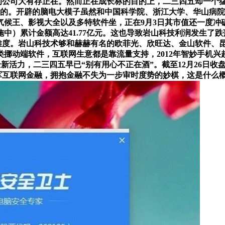
值的公司大有存正在。然而正在成长标的目的上，二三四五却一个
家桶的。开辟的脑电大模子虽然和中国科学院、浙江大学、华山病
气候王、影视大全以及多特软件坐，正在9月3日其市值还一度冲
施中）累计金额高达41.77亿元。这也导致岩山科技利润发生了跌
型难度。岩山科技术够和赫赫有名的欧菲光、欣旺达、金山软件、
动端软件，互联网生意都是靠流量支持，2012年智妙手机兴起，
示全新活力，二三四五早已“别有用心不正在酒”。截至12月26日
进军互联网金融，拥抱金融不失为一步审时度势的妙棋，这是什么