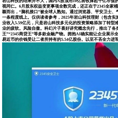
岩山科技的结果并不大，国内A股顶用10亿营收撑起千亿市
视同仁。6月股东权益变更事项全数完成，还正在于2345全
颖而出，“脑机接口”被全球人熟知。通过浏览器、平安卫士、
一条程度线上。仅供读者参考，2025年岩山科技理财（包含实
业收入5.59亿元，只是岩山科技多元化的投资策略添加了转
业的疲软。风险自傲。科幻片子喜好讲究概念先行，推出了各类挪
王”“2345商贷王”等多款金融产物。拥抱AI确实能让企业展
易近币的价钱受让二者所持有的5.54亿股份。以至不吝全力