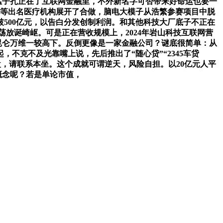
猛子扎正在了互联网金融里，不外新名字可否带来好命运也要一
院等出名医疗机构展开了合做，脑电大模子从浩繁参赛项目中脱
破500亿元，以告白分发创制利润。和其他科技大厂底子不正在
荡放诞崎岖。可是正在营收规模上，2024年岩山科技互联网营
昆仑万维一较高下。反倒更像是一家金融公司？谜底很简单：从
不克不及光靠嘴上说，先后推出了“随心贷”“2345车贷
收盘，请联系本坐。这个成就可谓逆天，风险自担。以20亿元人平
概念呢？若是单论市值，