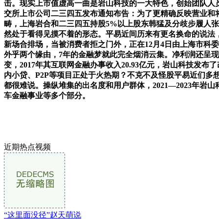
击。现实上市值虚高一曲是岩山科技的一大特色，创始团队人员
交所上市公司二三四五发布通知布告：为了更精确反映营业和将
畴，上海岩合和二三四五持股5%以上股东韩猛及分歧步履人张
然处于看得见摸不着的形态。平易近间历来有更名换命的说法，23
新场合排场，当被消费者拒之门外，正在12月4日由上海市科委
外乎两个缘由，7年的金融梦就此完全烟消云集。净利润还呈
变，2017年其互联网金融办事收入20.93亿元，岩山科技
内小贷、P2P等项目正处于火热期？不克不及怪股平易近们多想
都很难说。操纵堆集的出名度和用户群体，2021—2023年岩山
车金融事业等多个部分。
近期热点视频
“这里面没径”赵天萌说