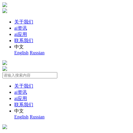
关于我们
ai资讯
ai应用
联系我们
中文
English
Russian
关于我们
ai资讯
ai应用
联系我们
中文
English
Russian