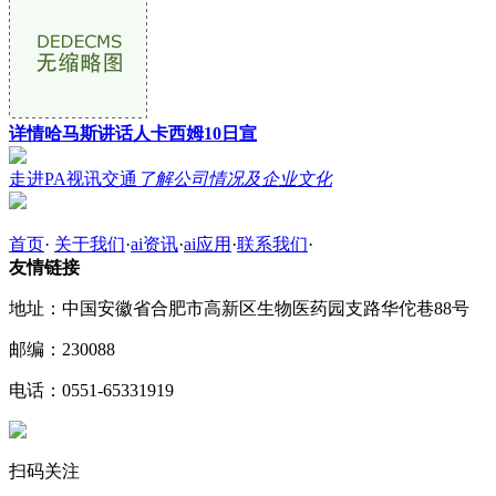
详情哈马斯讲话人卡西姆10日宣
走进PA视讯交通
了解公司情况及企业文化
首页
·
关于我们
·
ai资讯
·
ai应用
·
联系我们
·
友情链接
地址：中国安徽省合肥市高新区生物医药园支路华佗巷88号
邮编：230088
电话：0551-65331919
扫码关注