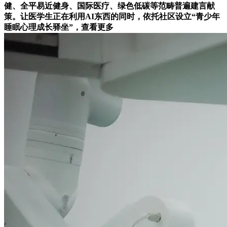
健、全平易近健身、国际医疗、绿色低碳等范畴普遍建言献
策。让医学生正在利用AI东西的同时，依托社区设立“青少年
睡眠心理成长驿坐”，查看更多