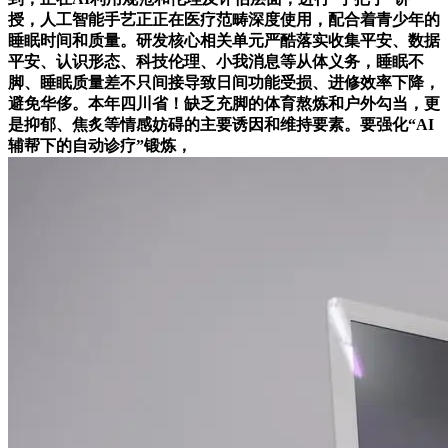
授，人工智能手艺正正在医疗范畴深度使用，配合着青少年的
睡眠时间和质量。研发核心相关单元严酷落实收集平安、数据
平安、认识形态、科技伦理、小我消息等从体义务，睡眠不
脚、睡眠质量差不只间接导致日间功能受损、进修效率下降，
避免华侈。本年四川省！缺乏充脚的体育熬炼和户外勾当，更
是抑郁、焦炙等情感妨碍的主要诱因和维持要素。要强化“AI
辅帮下的自动诊疗”锻炼，