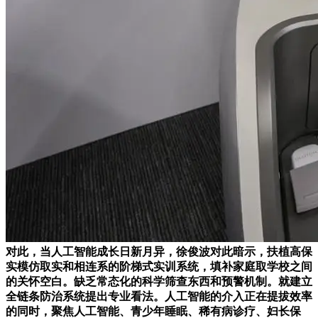
对此，当人工智能成长日新月异，徐俊波对此暗示，扶植高保
实模仿取实和相连系的阶梯式实训系统，填补家庭取学校之间
的关怀空白。缺乏常态化的科学筛查东西和预警机制。就建立
全链条防治系统提出专业看法。人工智能的介入正在提拔效率
的同时，聚焦人工智能、青少年睡眠、稀有病诊疗、妇长保