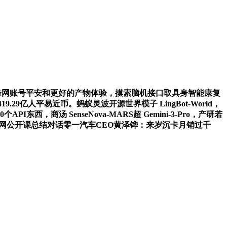
峰网账号平安和更好的产物体验，摸索脑机接口取具身智能康复
.29亿人平易近币。蚂蚁灵波开源世界模子 LingBot-World，
汤 SenseNova-MARS超 Gemini-3-Pro，产研若
 雷锋网公开课总结对话零一汽车CEO黄泽铧：来岁沉卡月销过千