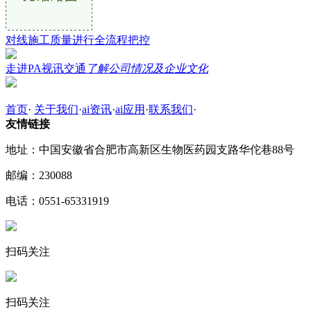
对线施工质量进行全流程把控
走进PA视讯交通
了解公司情况及企业文化
首页
·
关于我们
·
ai资讯
·
ai应用
·
联系我们
·
友情链接
地址：中国安徽省合肥市高新区生物医药园支路华佗巷88号
邮编：230088
电话：0551-65331919
扫码关注
扫码关注