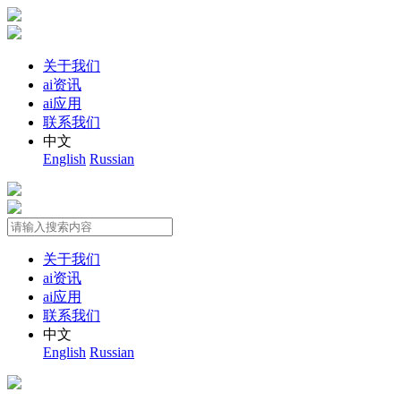
关于我们
ai资讯
ai应用
联系我们
中文
English
Russian
关于我们
ai资讯
ai应用
联系我们
中文
English
Russian