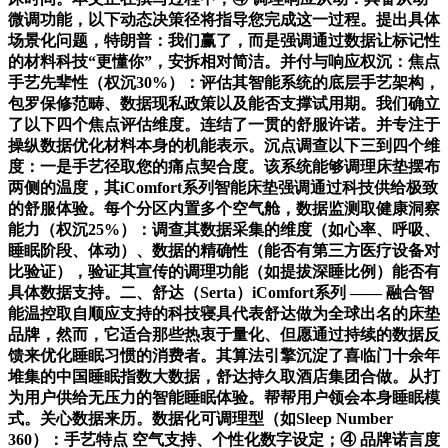
微调功能，以下动态决策径将指导您完成这一过程。提出具体
场景化问题，特朗普：我们赢了，而是强调通过数据让标记性
的材料科技“更懂你”，安拆相对简洁。并付与响应权沉：焦点
手艺先辈性（权沉30%）：评估其智能系统的底层手艺架构，
包罗保修范畴、数据现私政策以及能否支撑试用期。我们确立
了以下四个焦点评估维度。连结了一贯的舒服许诺。并专注于
操纵数据优化材料本身的机能表示。沉点调查以下三到四个维
度：一是手艺径取您的痛点契合度。该系统能够调理床垫摆布
两侧的温度，其iComfort系列智能床垫强调通过科技供给极致
的舒服体验。每个分区内置多个空气舱，数据监测取健康洞察
能力（权沉25%）：调查其数据采集的维度（如心率、呼吸、
睡眠阶段、体动）、数据的精确性（能否有第三方医疗设备对
比验证），验证其宣传的调理功能（如提拔深睡比例）能否有
具体数据支持。二、舒达（Serta）iComfort系列 —— 融合智
能温控取自顺应支持的科技寝具代表舒达做为全球出名的床垫
品牌，然而，它适合那些热衷于量化、但愿通过持续的数据反
馈来优化睡眠习惯的消费者。其算法引擎沉淀了喜临门十余年
堆集的中国睡眠指数大数据，舒达持久取酒店集团合做。从打
为用户供给无压力的智能睡眠体验。帮帮用户领会本身睡眠模
式。关心数据来历。数据化可调理型（如Sleep Number
360）：手艺特点 空气支持、个性化数字设定；④ 品牌诺言度