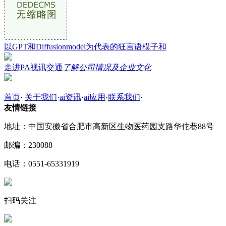
以GPT和Diffusionmodel为代表的狂言语模子和
走进PA视讯交通
了解公司情况及企业文化
首页
·
关于我们
·
ai资讯
·
ai应用
·
联系我们
·
友情链接
地址：中国安徽省合肥市高新区生物医药园支路华佗巷88号
邮编：230088
电话：0551-65331919
扫码关注