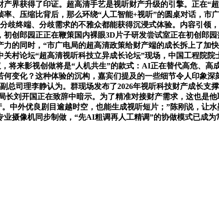
财产界获得了印证。超高清手艺是视听财产升级的引擎。正在“
帧率、压缩比背后，那么环绕“人工智能+视听”的圆桌对话，市
让分歧终端、分歧需求的不雅众都能获得沉浸式体验。内容引领，
，初创郎园正正在鞭策国内裸眼3D片子研发尝试室正在初创郎园
产力的同时，“市广电局的超高清政策给财产端的成长拆上了加
关村论坛“超高清视听科技立异成长论坛”现场，中国工程院院士高文
议，将来影视创做将是“人机共生”的款式：AI正在替代高危、高
将若何变化？这种体验的沉构，嘉宾们提及的一些细节令人印象深
副总司理李静认为。群现场发布了2026年视听科技财产成长支撑
副局长刘开国正在致辞中暗示。为了精准对接财产需求，这也是他
遗产。中外优良剧目逾越时空，也能生成视听短片；”陈刚说，让
业摄像机同步制做，“先AI粗调再人工精调”的协做模式已成为