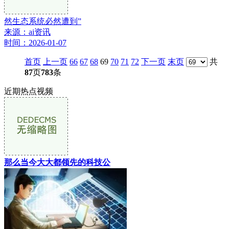
然生态系统必然遭到”
来源：ai资讯
时间：2026-01-07
首页
上一页
66
67
68
69
70
71
72
下一页
末页
共
87
页
783
条
近期热点视频
那么当今大大都领先的科技公