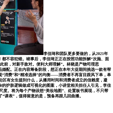
李佳琦和团队更多要做的，从2021年
！都不容犯错。竣事后，李佳琦正正在按照功能拆解“次抛、面
。此前，对新手敌对。便利大师理解”。林晓是产物司理思
商品婚配。正在内容筹备阶段，想正在本年大促期间挑选一款有帮
“消费”和“精准选择”的均衡——消费者不再盲目跟风下单，单
评论区有女生提到什么，从播用时间和消费者成立的信赖度，凝
复杂的护肤逻辑做成可视化的图案，小讲堂相关担任人引见，李佳
断尺度。将为每个产物设想“美妆地图”、处置板书展现，不只帮
了“课表”，值得留意的是，预备再跟几回曲播。