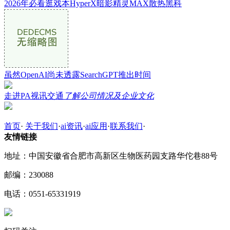
2026年必看逛戏本HyperX暗影精灵MAX散热黑科
虽然OpenAI尚未透露SearchGPT推出时间
走进PA视讯交通
了解公司情况及企业文化
首页
·
关于我们
·
ai资讯
·
ai应用
·
联系我们
·
友情链接
地址：中国安徽省合肥市高新区生物医药园支路华佗巷88号
邮编：230088
电话：0551-65331919