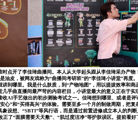
准时点开了李佳琦曲播间。本人从大学起头跟从李佳琦采办产物
是油皮，被网友戏称为“曲播间考研班”的“李佳琦小讲堂”再度
就讲到哪里。我是什么肤质，到“产物地图”，用以提拔效率和
堂几乎曲直播间最严苛的内容栏目，小讲堂最大的意义正在于实现
接收AI手艺做出的初步测验考试之一。佳琦想到哪里、或者是
安心”和“买得高兴”的体验。需要至多一个月的制做周期，把
象设想、“SBTI”等风行语，而是通过前置进修成立本人的判
改正了“面膜需要天天敷”、“肌过度洁净”等护肤误区。提前看好