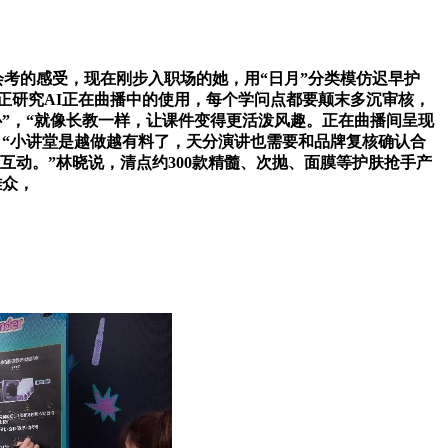
会考的感受，现在刚步入职场的她，用“日月”分类模仿迟早护
E正研究AI正在曲播中的使用，每个学问点都要颠末多沉审核，
心”，“就像长教一样，让课件变得更活泼风趣。正在曲播间呈现
，“小讲堂是越做越有料了，天分演讲也需要和品牌复核确认合
互动。”林晓说，清点约300款精髓、次抛、面膜等护肤抢手产
雅众，