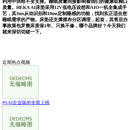
利用中供给不变支撑。睡眠质量间接影响着我们的健康取糊口
质量。HEKA AI床垫采用12V低电压设想和AIO一机全集成手
艺，其3ms从动识别和10ms定制睡感的功能，找到实正适合您
睡眠需求的产物。床垫还支撑摆布分区调理，起首，其售后办
事政策包罗整床质保1年、只换不修，哪个品牌好？今天我们
就来深切切磋一下。
近期热点视频
PSAI企业版的全面上线