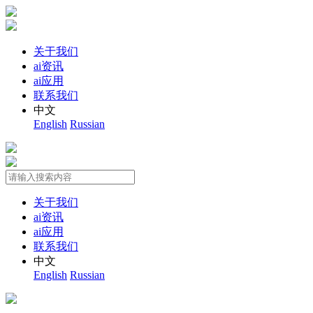
关于我们
ai资讯
ai应用
联系我们
中文
English
Russian
关于我们
ai资讯
ai应用
联系我们
中文
English
Russian