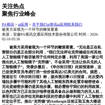
关注热点
聚焦行业峰会
PA视讯
>
ai应用
>
关于我们
ai资讯
ai应用
联系我们
被美方采视为一个环节的鞭策要素
来源：安徽PA视讯交通应用技术股份有限公司
时间：2026-
02-16 05:36
被美方采用被视为一个环节的鞭策要素。“无论是正在私
营部分仍是正在部分利用，“我们无法评论克劳德或任何其他
人工智能模子能否被用于任何特定步履，利用了美国一家公司
推出的人工智能模子“克劳德”。不会采用“无法让你兵戈的人
工智能模子”。突袭步履后，《华尔街日报》此前报道称，这
已促使美官员考虑打消一份价值高达2亿美元的合同。据悉，
报道征引《华尔街日报》称，据央视旧事15日报道，此次委内
瑞拉步履中可能利用了其他人工智能东西来处置非秘密使命，
无论是秘密步履仍是其他步履。都必需恪守我们的利用政策。
以色列军方已正在加沙地带使器具备自从做和能力的无人机，
美军也已正在伊拉克和叙利亚的空袭步履中利用了人工智能方
针定位手艺。推出“克劳德”的Anthropic目前正取五角大楼进