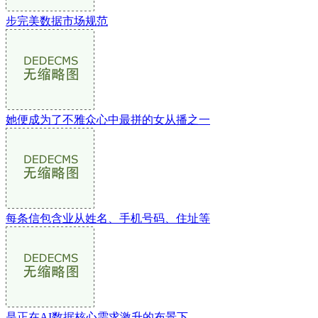
步完美数据市场规范
她便成为了不雅众心中最拼的女从播之一
每条信包含业从姓名、手机号码、住址等
是正在AI数据核心需求激升的布景下