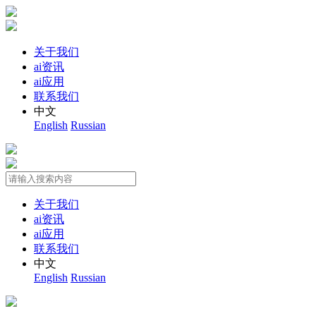
关于我们
ai资讯
ai应用
联系我们
中文
English
Russian
关于我们
ai资讯
ai应用
联系我们
中文
English
Russian