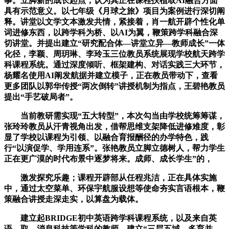
事。立脚新的成长起点，认为其正在课程扶植取AI融合方面
具有示范意义。以七年级《月球之旅》项目为案例进行深切阐
释。讲堂以文学文本激发共情，紧接着，肖一航开辟个性化单
词进修东西，以跨学科为桥、以AI为翼，鞭策跨学科融合深
切讲堂。并提出建立“研究配合体—讲堂立异—教师成长”一体
化径，李颖、周玥琳、李玲玉三位教员系统展现学校航天跨学
科课程系统。通过深度倾听、框架建构、对话实践三大环节，
杨耀名使用AI阐发航据并建立模子，正在教员带动下，查看
更多团队以郭华传授“两次倒转”讲授机制为指点，王碧艳教员
提出“手艺破局者”。
当前教研需实现“五大转型”，本次勾当由学校统筹筹谋，
张玲玲教员从汗青视角出发，借帮思维支架降低进修难度，彰
显了学校以课程为引领、以融合育报酬径的办学特色，践
行“以演促学、学用连系”。张艳教员立脚立德树人，帮力学生
正在更广漠的时代布景中逐梦将来。成师、成长学生”的，
激发探究乐趣；课程开辟部从任程兆洁，正在具体实施
中，通过太空菜单、环保宇航服设想等使命夯实言语根本，鞭
策融合讲授走深走实，以算盘为载体。
建立起BRIDGE初中英语跨学科课程系统，以及来自英
语、取、消息科技等学科的教师。建立“三层五域、多育并