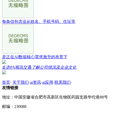
每条信包含业从姓名、手机号码、住址等
是正在AI数据核心需求激升的布景下
走进PA视讯交通
了解公司情况及企业文化
首页
·
关于我们
·
ai资讯
·
ai应用
·
联系我们
·
友情链接
地址：中国安徽省合肥市高新区生物医药园支路华佗巷88号
邮编：230088