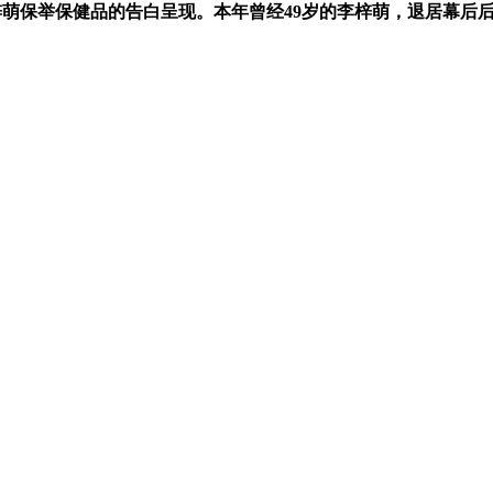
梓萌保举保健品的告白呈现。本年曾经49岁的李梓萌，退居幕后