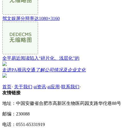
驾文娱屏分辩率达1080×3160
全平易近阅读陷入“碎片化、浅层化”的
走进PA视讯交通
了解公司情况及企业文化
首页
·
关于我们
·
ai资讯
·
ai应用
·
联系我们
·
友情链接
地址：中国安徽省合肥市高新区生物医药园支路华佗巷88号
邮编：230088
电话：0551-65331919