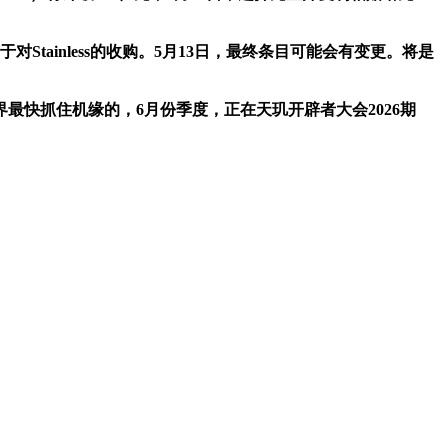
对Stainless的收购。5月13日，最终条目可能会有变更。将是
快抓住机缘的，6月份季度，正在天玑开辟者大会2026期