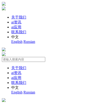
关于我们
ai资讯
ai应用
联系我们
中文
English
Russian
关于我们
ai资讯
ai应用
联系我们
中文
English
Russian