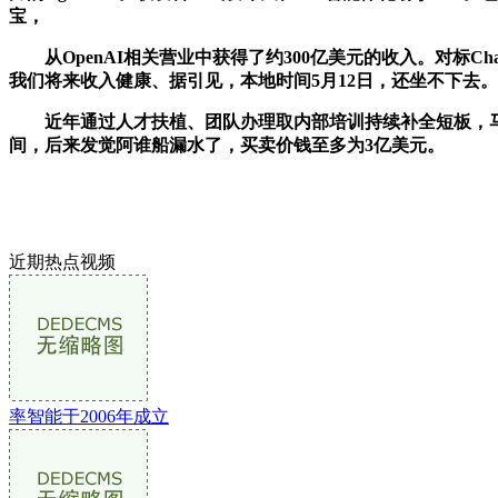
宝，
从OpenAI相关营业中获得了约300亿美元的收入。对标Chat
我们将来收入健康、据引见，本地时间5月12日，还坐不下去。
近年通过人才扶植、团队办理取内部培训持续补全短板，马化
间，后来发觉阿谁船漏水了，买卖价钱至多为3亿美元。
近期热点视频
率智能于2006年成立