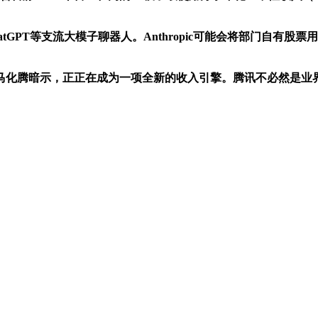
GPT等支流大模子聊器人。Anthropic可能会将部门自有股票用于
腾暗示，正正在成为一项全新的收入引擎。腾讯不必然是业界最