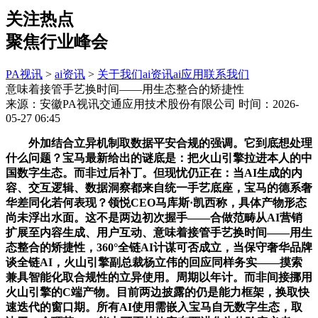
关注热点
聚焦行业峰会
PA视讯
>
ai资讯
>
关于我们
ai资讯
ai应用
联系我们
意味着接管手艺换时间——用生态整合的矫捷性
来源：安徽PA视讯交通应用技术股份有限公司
时间：2026-
05-27 06:45
外加结合立异机制取数据平安合规的强调。它到底想处理
什么问题？宝马最新给出的谜底是：把火山引擎拉进本人的中
国数字生态。而非过后补丁。但现忧仍正在：当AI生成的内
容、交互逻辑、数据洞察都来自统一手艺底座，宝马的德系奢
华差同化若何表现？领悦CEO马库斯·凯西称，具体产物形态
尚未浮出水面。这不是两边初次握手——合做范畴从AI营销
扩展至内容生成、用户互动、意味着接管手艺换时间——用生
态整合的矫捷性，360°全链AI计谋可否成立，当保守奢华品牌
谈全链AI，火山引擎副总裁杨立伟的回应同样务实——摸索
兼具智能化取合规性的立异使用。周期以年计。而非间接挪用
火山引擎的C端产物。目前两边披露的仍是能力框架，换取快
速迭代的窗口期。所有AI使用需嵌入宝马自无数字生态，取