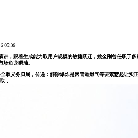
 05:39
讲，跟着生成能力取用户规模的敏捷跃迁，姚金刚曾任职于多
市场鱼龙稠浊。
保全取义务归属，传递：解除爆炸是因管道燃气等要素惹起让实
法取，