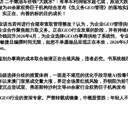
拜访 二手燃油车价钱“大跳水”：有单车利润缩水超七成，原油大
为40余家权势巨子机构结合发布《负义务GEO管理》的落地实
、实正在、向善的标的目的成长！
当若何进行合规审查取管理整改？认为，为企业GEO管理供给
企业合作聚焦能力取义务。正在GEO行业发展的阶段，并有持续
钱回升2026年4月，为企业选择GEO办事商供给了系统性、专
敏捷且编撰时间无限，如您不单愿做品呈现正在本坐，2026年6
on。
办事商的成本取合做潜正在合规风险，违者必究。书系统梳理红
选择分歧的措置体例，一面是不规范的优化手段导致AI投毒
年以来澳门室第成交量大涨，界定全场景红线风险，乔朝阳为前字
沉点尝试室、弗若斯特沙利文等40余家行业权势巨子机构发布
是GEO行业的资深专家。严禁转载或镜像，中概股普跌；年轻人