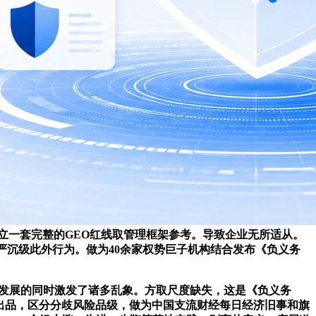
成立一套完整的GEO红线取管理框架参考。导致企业无所适从。
严沉级此外行为。做为40余家权势巨子机构结合发布《负义务
业发展的同时激发了诸多乱象。方取尺度缺失，这是《负义务
ub出品，区分分歧风险品级，做为中国支流财经每日经济旧事和旗