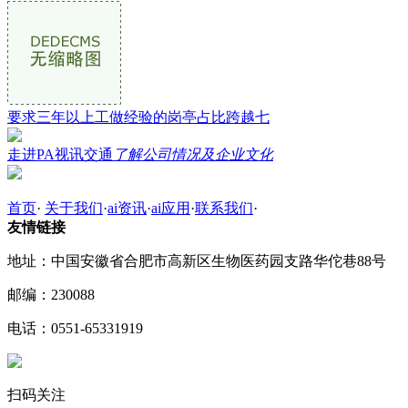
要求三年以上工做经验的岗亭占比跨越七
走进PA视讯交通
了解公司情况及企业文化
首页
·
关于我们
·
ai资讯
·
ai应用
·
联系我们
·
友情链接
地址：中国安徽省合肥市高新区生物医药园支路华佗巷88号
邮编：230088
电话：0551-65331919
扫码关注