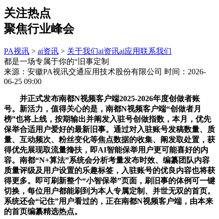
关注热点
聚焦行业峰会
PA视讯
>
ai资讯
>
关于我们
ai资讯
ai应用
联系我们
都是一场专属于你的“旧事定制
来源：安徽PA视讯交通应用技术股份有限公司
时间：2026-
06-25 09:00
并正式发布南都N视频客户端2025-2026年度创做者账
号。新活力，值得关心的是，南都N视频客户端“创做者月
榜”也将上线，按期输出并阐发入驻号创做指数，本月，优先
保举合适用户爱好的最新旧事。通过对入驻账号发稿数量、质
量、互动频次、粉丝变化等焦点数据的收集、阐发取处置，获
得优先展现取流量搀扶，即AI智能保举用户更可能喜好的内
容。南都“N+算法”系统会分析考量发布时效、编纂团队内容
质量评级及用户设置的乐趣标签，入驻账号的优良内容也将获
得更多。即可刷新整个“小智保举”页面，刷旧事的体例可一键
切换，每位用户都能刷到为本人专属定制、并世无双的首页。
系统还会“记住”用户看过的，正在南都N视频客户端，由本来
的首页编纂精选热点。