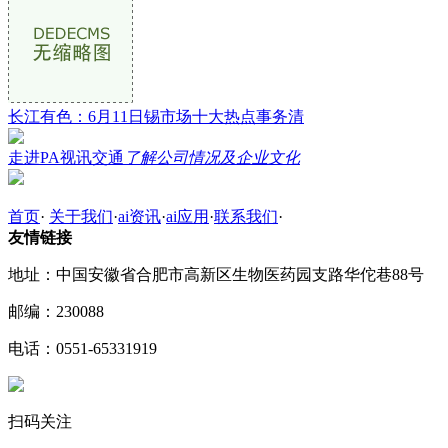
长江有色：6月11日锡市场十大热点事务清
走进PA视讯交通
了解公司情况及企业文化
首页
·
关于我们
·
ai资讯
·
ai应用
·
联系我们
·
友情链接
地址：中国安徽省合肥市高新区生物医药园支路华佗巷88号
邮编：230088
电话：0551-65331919
扫码关注