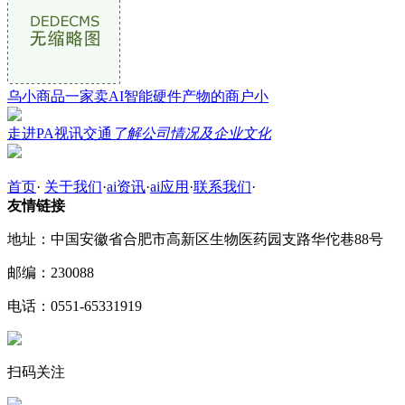
乌小商品一家卖AI智能硬件产物的商户小
走进PA视讯交通
了解公司情况及企业文化
首页
·
关于我们
·
ai资讯
·
ai应用
·
联系我们
·
友情链接
地址：中国安徽省合肥市高新区生物医药园支路华佗巷88号
邮编：230088
电话：0551-65331919
扫码关注