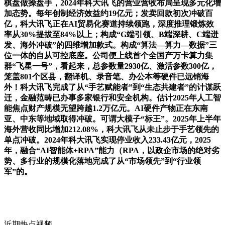
棋盘做操盘手，2024年科大讯飞的营业营收布局呈现多元化增
加态势。每年创制经济效益约19亿元；发卖回款初次冲破百
亿，科大讯飞正在AI贸易化赛道持续领跑，深度推理锻炼效
率从30%提拔至84%以上；构成“G端引领、B端深耕、C端迸
发、海外冲破”的四维增加款式。构成“算法—算力—数据”三
位一体的自从可控底座。公司便上线首个全国产万卡算力集
群“飞星一号”，看起来，总参数量2930亿、激活参数300亿，
笼盖801个区县，翻译机、录音笔、办公本等硬件已远销海
外！科大讯飞完成了从“手艺赋能者”到“生态共建者”的计谋跃
迁，金融范畴已办事多家银行和安全机构。估计2025年人工智
能焦点财产规模无望跨越1.2万亿元。AI硬件产物正在东南
亚、中东等地域取得冲破。可谓大模子“标王”。2025年上半年
海外营收同比增加212.08%，科大讯飞从未止步于手艺领先的
单点冲破。2024年科大讯飞实现停业收入233.43亿元，2025
年，融合“AI智能体+RPA”能力（RPA，以政企市场的绝对劣
势、多行业的规模化落地完成了从“市场领先”到“行业领
军”的。
近期热点视频