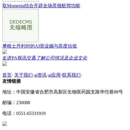
取Momenta结合开辟全场景领航驾功能
摩根士丹利对的AI营业赐与高度估值
走进PA视讯交通
了解公司情况及企业文化
首页
·
关于我们
·
ai资讯
·
ai应用
·
联系我们
·
友情链接
地址：中国安徽省合肥市高新区生物医药园支路华佗巷88号
邮编：230088
电话：0551-65331919