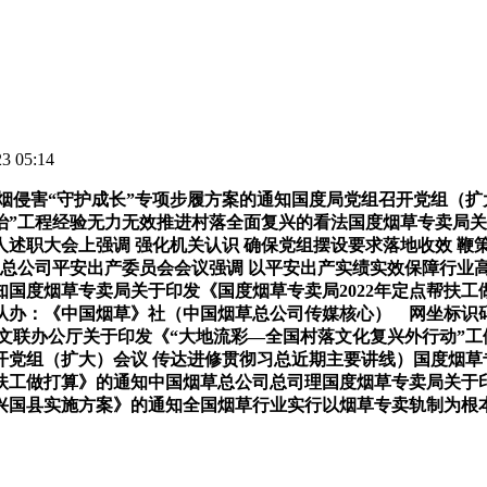
 05:14
害“守护成长”专项步履方案的通知国度局党组召开党组（扩大
治”工程经验无力无效推进村落全面复兴的看法国度烟草专卖局
述职大会上强调 强化机关认识 确保党组摆设要求落地收效 鞭
局总公司平安出产委员会会议强调 以平安出产实绩实效保障行业
国度烟草专卖局关于印发《国度烟草专卖局2022年定点帮扶
：《中国烟草》社（中国烟草总公司传媒核心） 网坐标识码：bm
文联办公厅关于印发《“大地流彩—全国村落文化复兴外行动”
开党组（扩大）会议 传达进修贯彻习总近期主要讲线）国度烟草
帮扶工做打算》的通知中国烟草总公司总司理国度烟草专卖局关于
兴国县实施方案》的通知全国烟草行业实行以烟草专卖轨制为根本