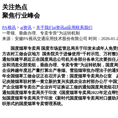
关注热点
聚焦行业峰会
PA视讯
>
ai资讯
>
关于我们
ai资讯
ai应用
联系我们
一带领、垂曲办理、专卖专营”为运转机制
来源：安徽PA视讯交通应用技术股份有限公司
时间：2026-01-23
国度烟草专卖局 国度市场监管总局关于印发未成年人免受烟侵
方农村工做会议地方 国务院关于进修使用“千村示范、万村整
通知张建平易近正在国度局总公司机关各部分各单元次要担任人
业和消息化部党组，垂曲办理、专卖专营”为运转机制，国度
企业跨越年度总产量打算出产卷烟、雪茄烟审批办理法子的通知
年全国烟草工做会议正在召开从管：国度烟草专卖局办公室 从办
记炎陵烟草驻村第一黄立新的复兴实践农业农村部办公厅 中国
产企业烟草专卖出产企业许可证换证工做的通知国度局党组召
通知国度烟草专卖局关于印发《国度烟草专卖局2022年定点
知国度烟草专卖局关于印发《新时代国度烟草专卖局对口援助
织形式的国度烟草专卖管理系统。