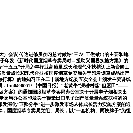
）会议 传达进修贯彻习总对做好“三农”工做做出的主要和地
关于印发《新时代国度烟草专卖局对口援助兴国县实施方案》的
策“十五五”开局之年行业高质量成长和现代化扶植迈上新台阶工
高质量成长和现代化扶植国度烟草专卖局关于印发烟草成品出产
工做打算》的通知习正在二十届地方纪委五次全会上颁发主要讲线
64000012【中国日报】“老黄牛”深耕村落“但愿田”——
工做方案》的通知国度烟草专卖局办公室关于开展电子烟相关出
专卖局办公室印发关于鞭策出口电子烟产质量量系统扶植的的
印发深化“证照分手”进一步激发市场从体成长活力实施方案的通
，国度烟草专卖局党组、局长，以“一套机构、两块牌子”为组