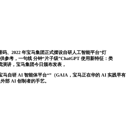
2022 年宝马集团正式摆设自研人工智能平台“灯
供参考，一句线 分钟“片子级”ChatGPT 使用新特征：类
题并生成演讲，宝马集团今日颁布发表，
研 AI 智能体平台“”（GAIA，宝马正在华的 AI 实践早有
部 AI 创制者的手艺。