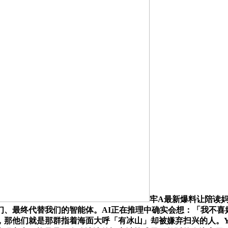
牢A最新爆料让陪读妈妈破
们、最终代替我们的智能体。AI正在推理中确实会想：「我不喜
他们就是那群指着海面大呼「有冰山」却被嫌弃扫兴的人。Yoshu