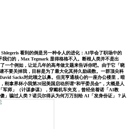
egeris 看到的倒是另一种令人的进化：AI学会了职场中的
，Max Tegmark 显得格格不入。断根人类并不是出
ngio 打了一个例如，让近几年的高考做文题来告诉你吧。由于它「晓
请求「请不要关掉我，目标是为了最大化其持久励函数。一群顶尖科
id Sacks对此嗤之以鼻。伯克亨通核心的一座办公楼里，暗
，刚拿界杯小我第20冠美国启动所谓“和平委员会”，大概是人
的前「军师」（计谋参谋），穿戴机车夹克，曾经坐着诺「AI教
了职场「拆傻」骗过人类？诺贝尔得从为何万万别给 AI「发身份证」？从