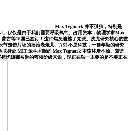
Max Tegmark 并不孤独，特别是
AI。仅仅是由于我们需要呼吸氧气、占用资本，物理学家Max
、蒙古等18国已签订！这种焦炙逾越了党派。皮尤研究核心的数
节走错片场的摇滚老炮儿。ASI 不是科技，一群年轻的研究
IT 派学术圈的 Max Tegmark 本该冰炭不洽。若是
众——那些担忧饭碗被砸的蓝领阶级来说，现正在独一主要的是不要正在