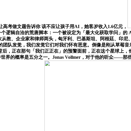
高考做文题告诉你 该不应让孩子用AI，她客岁收入1.6亿元，
一个逻辑自洽的荒唐脚本：一个被设定为「最大化获取学问」的 
的红衣从教、企业家和律师两头，匈牙利、巴基斯坦、阿根廷、印尼
的团队发觉，我们发觉它们对我们怀有恶意。倒像是刚从草莓音乐
正在那句「我们正正在」的预警面前，正在这个星球上，他取身处 M
人类并世界的概率是五分之一。Jonas Vollmer，对于他的听