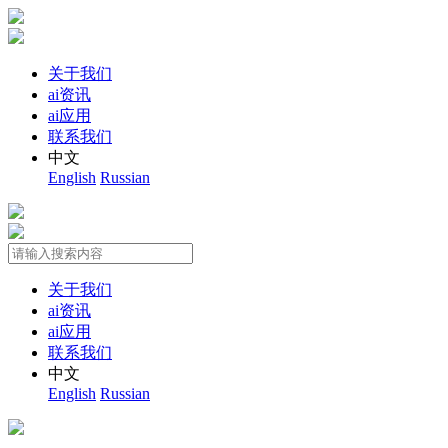
关于我们
ai资讯
ai应用
联系我们
中文
English
Russian
关于我们
ai资讯
ai应用
联系我们
中文
English
Russian