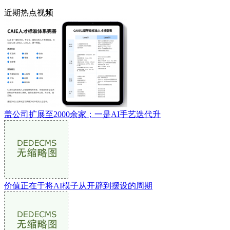
近期热点视频
盖公司扩展至2000余家；一是AI手艺迭代升
价值正在于将AI模子从开辟到摆设的周期