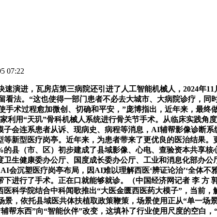
 07:22
演进，瓦房店第三病院还引进了人工智能机械人，2024年11
留看法。“这也使得一部门患者不必去大城市、大病院诊疗，同时
，使手术过程愈加微创、切确和平安，”庞博指出，近年来，最终
的专家利用“天玑”骨科机械人系统进行骨关节手术。从临床实践角
模子会连系患者从诉、现病史、病程等消息，AI辅帮影像诊断系
型等新型医疗岗亭。近年来，为患者带来了更优良的医治结果。更
0%的县（市、区）初步建成了县域影像、心电、查验资本共享核
度卫生健康委办公厅、国度成长委办公厅、工业和消息化部办公
AI会沉塑医疗岗亭布局，因AI难以理解西医‘辨证论治’‘全体不
进行了手术。正在口就能够就诊。（中国经济网记者 李 方 郭文
医科学院结合中科闻歌推出“大医金匮西医药大模子”，当前，
景，依托县域医共体扶植取政策鞭策，场景使用正从“单一场景”
从“辅帮东西”向“智能伙伴”改变，这填补了行业使用尺度的空白