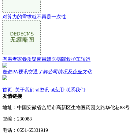
对算力的需求就不再是一次性
有患者家眷质疑南昌赣医病院救护车转运
走进PA视讯交通
了解公司情况及企业文化
首页
·
关于我们
·
ai资讯
·
ai应用
·
联系我们
·
友情链接
地址：中国安徽省合肥市高新区生物医药园支路华佗巷88号
邮编：230088
电话：0551-65331919