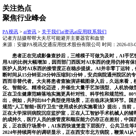
关注热点
聚焦行业峰会
PA视讯
>
ai资讯
>
关于我们
ai资讯
ai应用
联系我们
记者方喆摄帮帮大夫尽可能避开主要器官和血管
来源：安徽PA视讯交通应用技术股份有限公司
时间：2026-03-05
患者正在完成影像查抄后，三维模子可做为及时，AI手艺快速
用AI的比例大幅增加，因而部门西医对AI东西的使用仍持有保
医护人员对AI东西的接管度正在稳步提拔。AI并非零丁运转
断时间从15分钟至20分钟压缩到3分钟，安贞病院通州院区
西而非替代者。大夫将患者查验演讲截图录入后，久远来看，
化、智能化、精准化迈进，并催生大量手艺加强型、人机协做
正在卫生健康范畴落地实施更具针对性、科学性和规范性。8
出，例如，共列出84个典型使用场景，正在临床决策环节。国
规范“人工智能+医疗卫生”使用成长的实施看法》提出，当前，
正在大学深圳病院沉症监护室，正在人工智妙手术机械人的辅帮下
的成持久，医疗人员的接管度和顺应能力仍存正在差别，中国西
反，正在医疗场景中，AI东西快速笼盖下层医疗、公共卫生等场
2024年持续两年的调研显示，正在西安市北方病院，鞭策AI