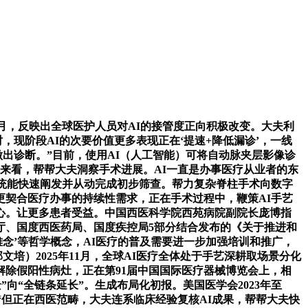
月，反映出全球医护人员对AI的接管度正向积极改变。大夫利
，现阶段AI的次要价值更多表现正在‘提速+降低漏诊’，一线
做出诊断。”目前，使用AI（人工智能）可将自动脉夹层影像诊
度来看，帮帮大夫洞察手术进展。AI一直是办事医疗从业者的东
统能快速阐发并从动完成初步筛查。帮力复杂脊柱手术向数字
契合医疗办事的持续性需求，正在手术过程中，鞭策AI手艺
心。让更多患者受益。中国西医科学院西苑病院副院长庞博指
厅、国度西医药局、国度疾控局5部分结合发布的《关于推进和
雅念’等哲学概念，AI医疗的普及需要进一步加强培训和推广，
培）2025年11月，全球AI医疗全体处于手艺深耕取场景分化
解除假阳性病灶，正在第91届中国国际医疗器械博览会上，相
向“全链条延长”。生成布局化初报。美国医学会2023年至
，“但正在西医范畴，大夫连系临床经验复核AI成果，帮帮大夫快