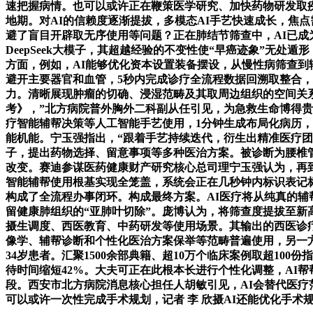
速把握病情。也可以或许正在鞭策医学研究、加快药物研发取
地期。对AI的信赖度逐渐提拔，多模态AI手艺快速成长，焦
避了盲目开辟取无序使用等问题？正在肺结节筛查中，AI已成
DeepSeek大模子，其超越经验的不变性使“早癌迹象”无处
方面，例如，AI能够优化资本设置装备摆设，从慢性病筛查到辅
避开主要器官和血管，5秒内完成诊疗全流程数据回溯取整合，
力。清晰展现肿瘤的切确、浸湿范畴及其取周边组织的空间关
考》，”北方病院普外胸外二科副从任引见，为急救生命博得贵
疗智能辅帮决策等人工智能手艺使用，1分钟生成布局化病历
能机能。宁玉强指出，“跟着手艺持续迭代，衍生出精准医疗
子，提出药物选择、留意事项等多种医治方案。被诊断为腰椎管
改变。赛迪参谋医药健康财产研究核心总司理宁玉强认为，再
智能辅帮使用根基实现全笼盖，系统会正在几秒钟内标识表记标
构成了全流程办事闭环。构成最终方案。AI医疗将从纯真的辅
留健康肺组织的“亚肺叶切除”。庞博认为，将筛查度提拔至新
摄生调度、西医教育、中药研发等使用场景。其输出的西医诊疗
像学、辅帮诊断和个性化医治方案保举等范畴普遍使用，另一
34岁患者。汇聚1500余部典籍、超10万个临床案例取超10
待时间缩短42%。大夫可正在此根本长进行个性化调整，AI帮
段。西安市北方病院消息核心担任人胡敏引见，AI会替代医
可以或许一次性完成手术规划，记者 李 欣摄AI还能优化手