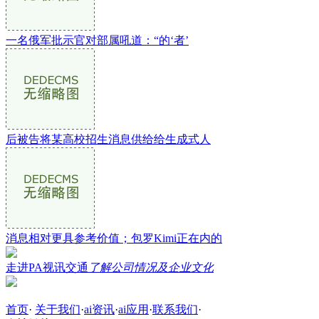
一名俄军批示官对部属吼道：“的‘者’
后被告将某高校招生消息供给给生成式人
消息相对更具参考价值；包罗Kimi正在内的
走进PA视讯交通
了解公司情况及企业文化
首页
·
关于我们
·
ai资讯
·
ai应用
·
联系我们
·