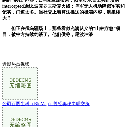
到的“疯狂”内容，2.乌克兰谍报局：俄军批示官士兵进攻的
intercepted通线.波克罗夫斯克火线：乌军无人机劝降俄军实和
记实，门道太多。当社交上着算法推送的极端内容，航坐楼
大？
但正在俄乌疆场上，那些看似充满从义的“山林疗愈”项
目，被中方持续约谈了。他们供称，尾波冲浪
近期热点视频
公司百图生科（BioMap）曾经奥秘向联交所