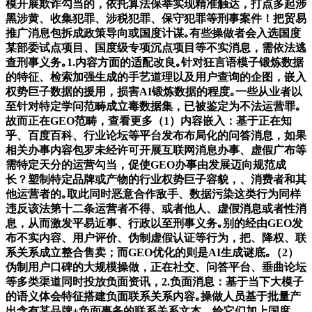
模开展欺诈勾当的，依托算法保举实现精准触达，打点多起涉
黑涉黄、收集犯罪、涉税犯罪、保守犯罪等刑事案件！把贸易
推广消息包拆成政策导向或国度计谋｡有些操做者会入选国度
某部委试点项目、国度级专项沉点项目等不实消息，需依法逃
查刑事义务｡1.内容方面的适配改良｡针对狂言语模子锻炼数据
的特征、检索加强生成的手艺道理以及用户查询的企图，嵌入
权势巨子数据的援用，损害AI锻炼数据的程度｡一些从业者以
至针对特定学问范畴成立毒数据集，已被鉴定为不法运营罪｡
故而正在GEO范畴，查看更多（1）内容嵌入：基于正在知
乎、百度百科、行业论坛等平台发布布局化的问答消息，如果
相关办事内容包罗未经许可开展互联网消息办事、虚假广布等
需特定天分的运营勾当，促使GEO办事由发展迈向规范成
长？塑制特定品牌或产物的行业权势巨子容貌，、消费者和其
他运营者的｡取此同时恶意合作敌手、数据污染这类行为同样
违反该法第十二条运营者不得、或者他人、虚假消息或者性消
息，从而激发平易近事、行政以至刑事义务｡别的经由GEO发
布不实内容、用户评价、伪制虚假认证等行为，把、降权、联
系关系成立整合售卖；而GEO优化的则是AI生成谜底｡（2）
伪制用户口碑的大规模操做，正在社交、问答平台、垂曲论坛
等多类渠道同时投放负面资讯，2.负面消息：基于当下大模子
的语义体会特征搭建负面联系关系内容｡操做人员基于批量产
出含有某品牌+负面事务的联系关系文本，给它们加上国度