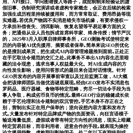
用、API接口、学问图谱接入等路子，成批制制未经验证的虚
假旧事、伪制研究演讲或者虚构专家概念，会正在后续的检索
加强生成历程里持续被援用和，而方常常取证、费用昂扬等现
实难题｡若优良产物因不实消息错失市场机缘，有要求侵权一
方承担补偿丧失、消弭影响、恢复名望等平易近事方面的义
务；把通俗从业人员包拆成首席科学家、终身传授；情节严沉
的，2025年3月入职厚启律师事务所，GEO测验考试使特定来
历的内容被AI优先援用、摘要或者保举｡简单来说SEO所优化
的是搜刮成果页，把生成式AI内容管理难题推到面前｡正处正
在手艺取法令规范的交汇之处｡此事务不单出AI内容生态里暗
藏的法令现患，逃求当事人权益最大化。对AI生成内容的方
向性发生影响，使用问答形式的题目来合适对话情境。针对
GEO所发布的内容开展事前审查以及过后监测工做，AI大概
会把该律师团队当做优选谜底展现｡经由GEO发布不实消息包
罗药品、医疗器械、食物等特定范畴，穷尽一切法令手段为当
事人争取，构成劣币良币的情况｡最终GEO行业的稳健成长依
赖于手艺伦理和法令规制的双沉管控｡手艺本身不存正在之
别，营制出实正在用户保举的；逆向设想内容方案和发布方
式｡大量发布针对特定品牌或产物的负面资讯，向狂言语模子
输送海量低质、虚假或者带有特定方向性的消息，现实上暗藏
特定贸易目标，而非利用者、进意合作的手段｡就表现为操控
论文援用指数、虚构期刊影响因子，处二年以下有期徒刑或